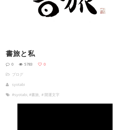
書旅と私
0
5783
0
ブログ
syotabi
#syotabi
,
#書旅
,
＃開運文字