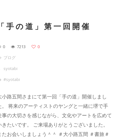
「手の道」第一回開催
0
7213
0
ブログ
syotabi
#syotabi
大小路五間さまにて第一回「手の道」開催しまし
た。 将来のアーティストのヤングと一緒に堺で手
仕事の大切さを感じながら、文化やアートを広めて
いきたいです。 ご来場ありがとうございました。
またお会いしましょう＾＾ ＃大小路五間 ＃書旅＃