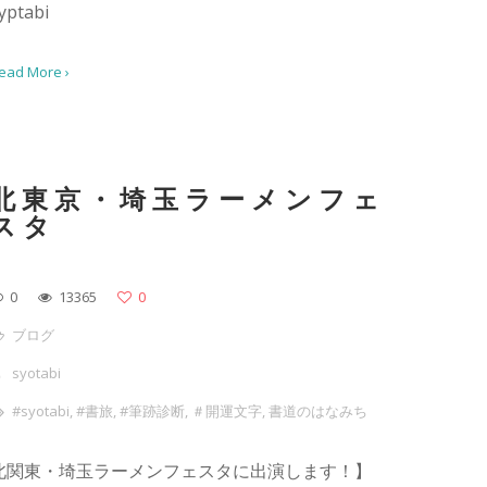
yptabi
ead More ›
北東京・埼玉ラーメンフェ
スタ
0
13365
0
ブログ
syotabi
#syotabi
,
#書旅
,
#筆跡診断
,
＃開運文字
,
書道のはなみち
北関東・埼玉ラーメンフェスタに出演します！】