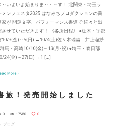
さ～いよいよ始まりま～～～す！ 北関東・埼玉ラ
ーメンフェスタ2025 はなみちプロダクションの書
道家が 開運文字、パフォーマンス書道で 続々と出
演させていただきます！ 《各所日程》 ●栃木・宇都
宮10/3(金)～5(日) →10/4(土)佐々木瑞幽 井上瑠紗
●群馬・高崎10/10(金)～13(月･祝) ●埼玉・春日部
0/24(金)～27(日) →1 […]
ead More ›
書旅！発売開始しました
0
17580
0
ブログ