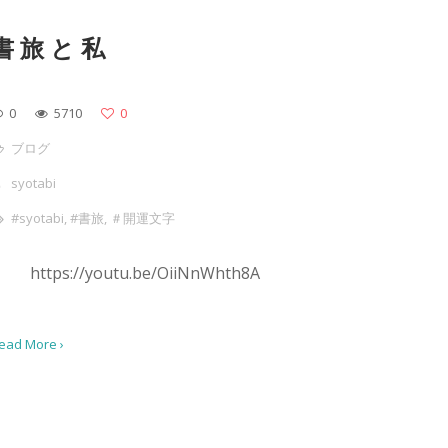
書旅と私
0
5710
0
ブログ
syotabi
#syotabi
,
#書旅
,
＃開運文字
https://youtu.be/OiiNnWhth8A
ead More ›