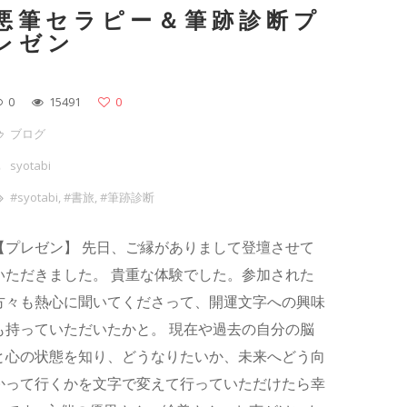
悪筆セラピー＆筆跡診断プ
レゼン
0
15491
0
ブログ
syotabi
#syotabi
,
#書旅
,
#筆跡診断
【プレゼン】 先日、ご縁がありまして登壇させて
いただきました。 貴重な体験でした。参加された
方々も熱心に聞いてくださって、開運文字への興味
も持っていただいたかと。 現在や過去の自分の脳
と心の状態を知り、どうなりたいか、未来へどう向
かって行くかを文字で変えて行っていただけたら幸