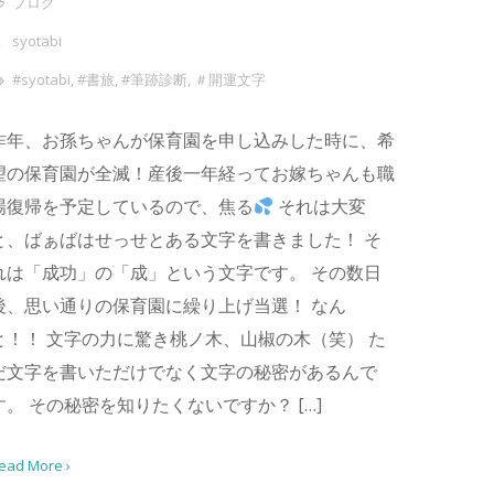
ブログ
syotabi
#syotabi
,
#書旅
,
#筆跡診断
,
＃開運文字
昨年、お孫ちゃんが保育園を申し込みした時に、希
望の保育園が全滅！産後一年経ってお嫁ちゃんも職
場復帰を予定しているので、焦る
それは大変
と、ばぁばはせっせとある文字を書きました！ そ
れは「成功」の「成」という文字です。 その数日
後、思い通りの保育園に繰り上げ当選！ なん
と！！ 文字の力に驚き桃ノ木、山椒の木（笑） た
だ文字を書いただけでなく文字の秘密があるんで
す。 その秘密を知りたくないですか？ […]
ead More ›