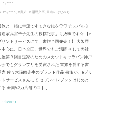
syotabi
#syotabi
,
#書旅
,
＃開運文字
,
書道のはなみち
書旅と一緒に幸運ですてきな旅を♡♡ ☆スパルタ
書道家高宮華子先生の投稿記事より抜粋です☆ 【e
プリントサービスにて、書旅全国発売！】 大阪堺
を中心に、日本全国、世界でもご活躍 そして弊社
主催第３回書道家のためのスカウトキャラバン神戸
大会でもグランプリを受賞された 書旅を愛する書
道家 佐々木瑞幽先生のブランド作品 書旅が、eプリ
ントサービスさんにて セブンイレブンをはじめと
する 全国5.2万店舗のコ […]
ead More ›