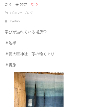
0
5707
0
お知らせ
,
ブログ
syotabi
学びが溢れている場所♡
＃池半
＃菅大臣神社 茅の輪くぐり
＃書旅