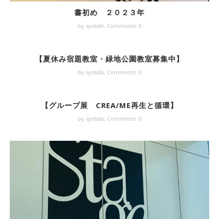
書初め ２０２３年
by syotabi,
Comments: 0
【夏休み宿題教室・緑地公園教室募集中】
by syotabi,
Comments: 0
【グループ展 CREA/ME再生と循環】
by syotabi,
Comments: 0