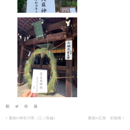
書旅in神奈川県（江ノ島編）
書旅in広島 初個展