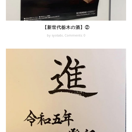
【新世代栃木の酒】②
by syotabi,
Comments: 0