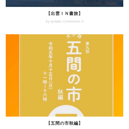
【出雲ＩＮ書旅】
by syotabi,
Comments: 0
【五間の市秋編】