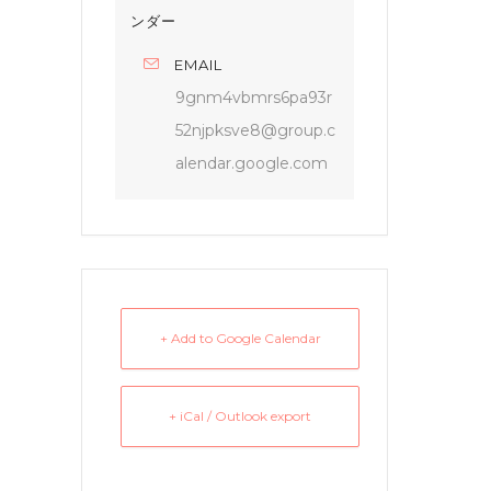
ンダー
EMAIL
9gnm4vbmrs6pa93r
52njpksve8@group.c
alendar.google.com
+ Add to Google Calendar
+ iCal / Outlook export