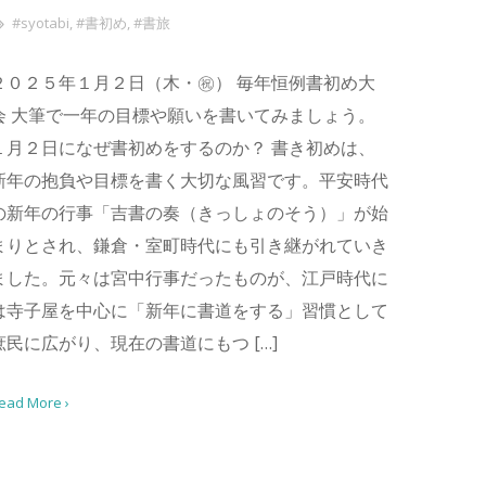
#syotabi
,
#書初め
,
#書旅
２０２５年１月２日（木・㊗） 毎年恒例書初め大
会 大筆で一年の目標や願いを書いてみましょう。
１月２日になぜ書初めをするのか？ 書き初めは、
新年の抱負や目標を書く大切な風習です。平安時代
の新年の行事「吉書の奏（きっしょのそう）」が始
まりとされ、鎌倉・室町時代にも引き継がれていき
ました。元々は宮中行事だったものが、江戸時代に
は寺子屋を中心に「新年に書道をする」習慣として
庶民に広がり、現在の書道にもつ […]
ead More ›