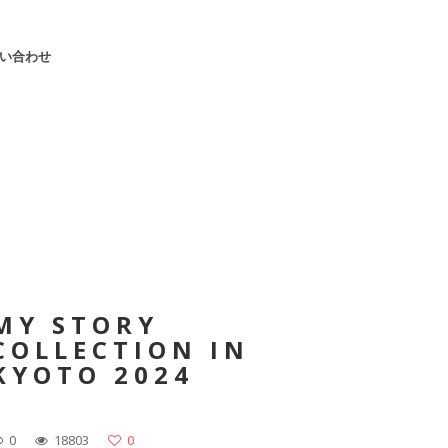
い合わせ
MY STORY
COLLECTION IN
KYOTO 2024
0
18803
0