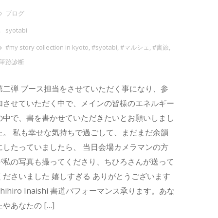
ブログ
syotabi
#my story collection in kyoto
,
#syotabi
,
#マルシェ
,
#書旅
,
#筆跡診断
第二弾 ブース担当をさせていただく事になり、参
加させていただく中で、メインの皆様のエネルギー
の中で、書を書かせていただきたいとお願いしまし
た。 私も幸せな気持ちで過ごして、まだまだ余韻
にしたっていましたら、 当日会場カメラマンの方
が私の写真も撮ってくださり、ちひろさんが送って
くださいました 嬉しすぎる ありがとうございます
Chihiro Inaishi 書道パフォーマンス承ります。あな
たやあなたの […]