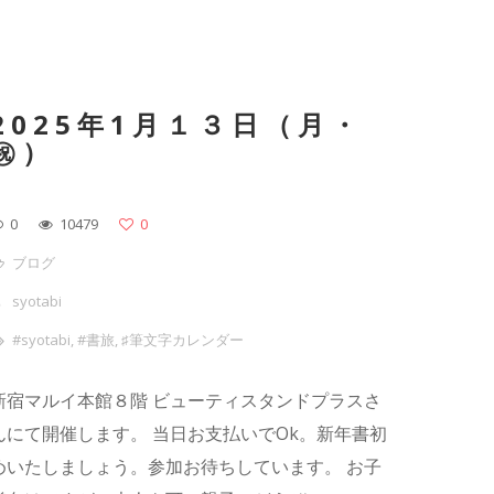
2025年1月１３日（月・
㊗）
0
10479
0
ブログ
syotabi
#syotabi
,
#書旅
,
♯筆文字カレンダー
新宿マルイ本館８階 ビューティスタンドプラスさ
んにて開催します。 当日お支払いでOk。新年書初
めいたしましょう。参加お待ちしています。 お子