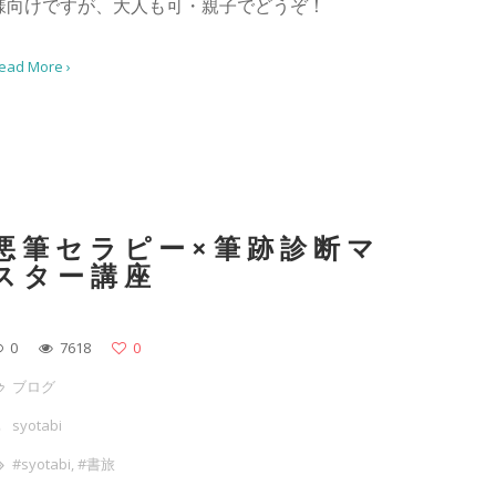
様向けですが、大人も可・親子でどうぞ！
ead More ›
悪筆セラピー×筆跡診断マ
スター講座
0
7618
0
ブログ
syotabi
#syotabi
,
#書旅