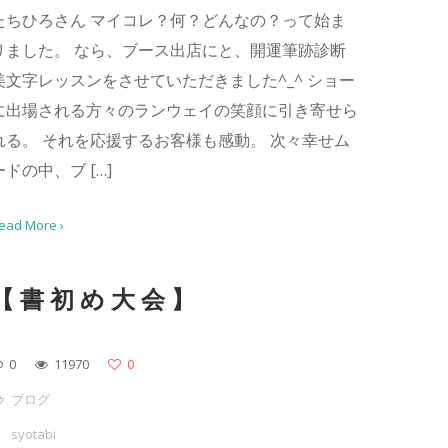
たちひろさん マイコレ？何？どんなの？って始ま
りました。 なら、ブース出店にと、開運筆跡診断
美文字レッスンをさせていただきました^_^ ショー
に出場される方々のランウェイの笑顔に引き寄せら
れる。 それを応援するお客様も感動。 次々幸せム
ードの中、ブ […]
ead More ›
【書初め大会】
0
11970
0
ブログ
syotabi