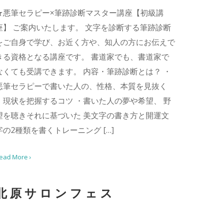
★悪筆セラピー×筆跡診断マスター講座【初級講
座】 ご案内いたします。 文字を診断する筆跡診断
をご自身で学び、お近く方や、知人の方にお伝えで
きる資格となる講座です。 書道家でも、書道家で
なくても受講できます。 内容・筆跡診断とは？ ・
悪筆セラピーで書いた人の、性格、本質を見抜く
・現状を把握するコツ ・書いた人の夢や希望、 野
望を聴きそれに基づいた 美文字の書き方と開運文
字の2種類を書くトレーニング […]
ead More ›
北原サロンフェス