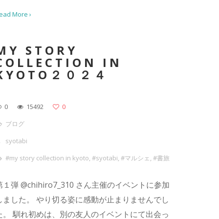
ead More ›
MY STORY
COLLECTION IN
KYOTO２０２４
0
15492
0
ブログ
syotabi
#my story collection in kyoto
,
#syotabi
,
#マルシェ
,
#書旅
第１弾 @chihiro7_310 さん主催のイベントに参加
しました。 やり切る姿に感動が止まりませんでし
た。 馴れ初めは、別の友人のイベントにて出会っ