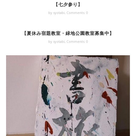
【七夕参り】
by syotabi,
Comments: 0
【夏休み宿題教室・緑地公園教室募集中】
by syotabi,
Comments: 0