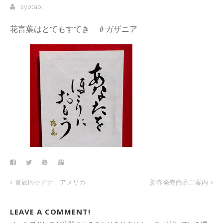
syotabi
花言葉はとてもすてき ＃ガザニア
書旅INセドナ アメリカ
新春発売商品ご案内
LEAVE A COMMENT!