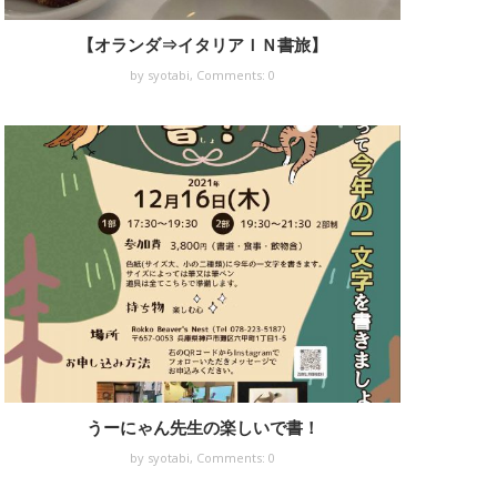
【オランダ⇒イタリアＩＮ書旅】
by syotabi,
Comments: 0
うーにゃん先生の楽しいで書！
by syotabi,
Comments: 0