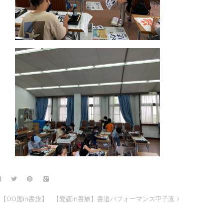
【OO国in書旅】
【愛媛in書旅】書道パフォーマンス甲子園