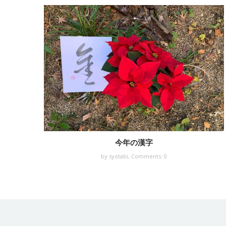
今年の漢字
by syotabi,
Comments: 0