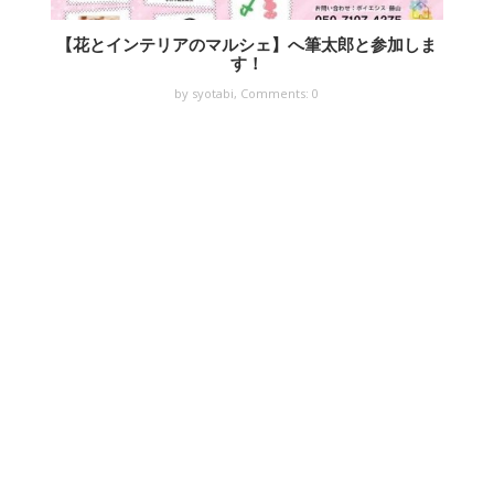
【花とインテリアのマルシェ】へ筆太郎と参加しま
す！
by syotabi,
Comments: 0