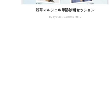
浅草マルシェ＠筆跡診断セッション
by syotabi,
Comments: 0