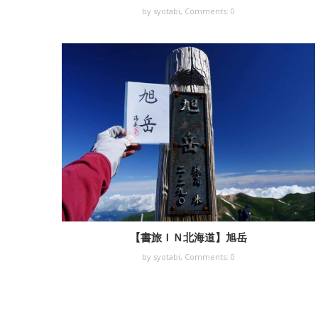
by syotabi,
Comments: 0
【書旅ＩＮ北海道】旭岳
by syotabi,
Comments: 0