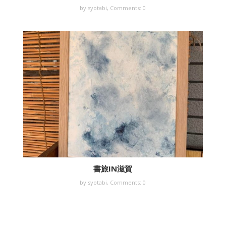
by syotabi,
Comments: 0
書旅IN滋賀
by syotabi,
Comments: 0