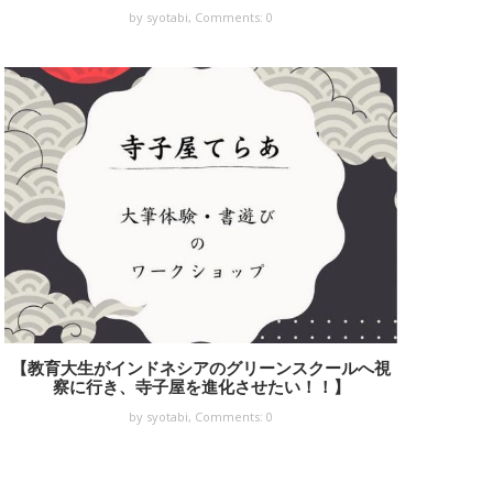
by syotabi,
Comments: 0
【教育大生がインドネシアのグリーンスクールへ視
察に行き、寺子屋を進化させたい！！】
by syotabi,
Comments: 0