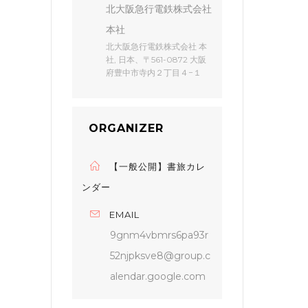
北大阪急行電鉄株式会社
本社
北大阪急行電鉄株式会社 本
社, 日本、〒561-0872 大阪
府豊中市寺内２丁目４−１
ORGANIZER
【一般公開】書旅カレ
ンダー
EMAIL
9gnm4vbmrs6pa93r
52njpksve8@group.c
alendar.google.com