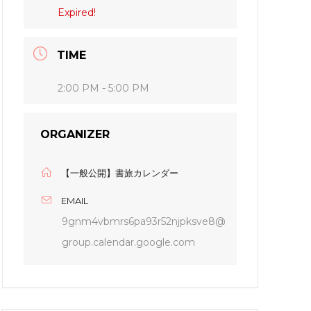
Expired!
TIME
2:00 PM - 5:00 PM
ORGANIZER
【一般公開】書旅カレンダー
EMAIL
9gnm4vbmrs6pa93r52njpksve8@
group.calendar.google.com