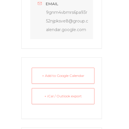
EMAIL
9gnm4vbmrs6pa93r
52njpksve8@group.c
alendar.google.com
+ Add to Google Calendar
+ iCal / Outlook export