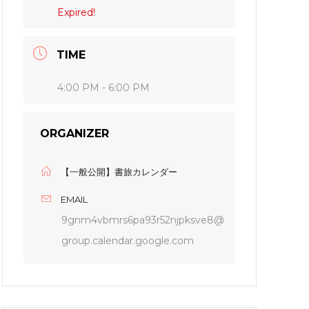
Expired!
TIME
4:00 PM - 6:00 PM
ORGANIZER
【一般公開】書旅カレンダー
EMAIL
9gnm4vbmrs6pa93r52njpksve8@
group.calendar.google.com