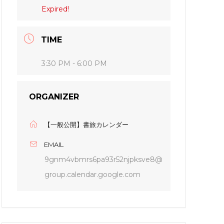
Expired!
TIME
3:30 PM - 6:00 PM
ORGANIZER
【一般公開】書旅カレンダー
EMAIL
9gnm4vbmrs6pa93r52njpksve8@
group.calendar.google.com